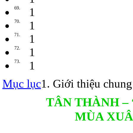
69.
1
70.
1
71.
1
72.
1
73.
1
Mục lục
1. Giới thiệu chung
TÂN THÀNH – “
MÙA XUÂ